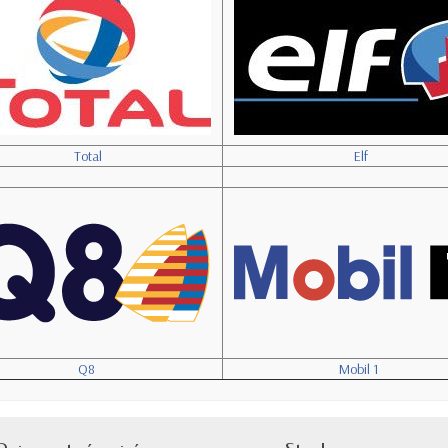
Total
Elf
Q8
Mobil 1