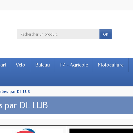
OK
art
Vélo
Bateau
TP - Agricole
Motoculture
sées par DL LUB
es par DL LUB