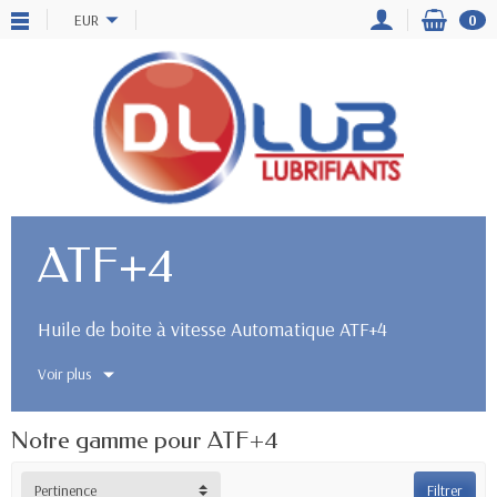
EUR
0
ATF+4
Huile de boite à vitesse Automatique ATF+4
Voir plus
Notre gamme pour ATF+4
Pertinence
Filtrer