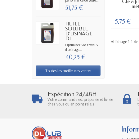
performance de votre...
RUPTUR
Clé à fi
mét
51,75 €
5,75 €
HUILE
SOLUBLE
D'USINAGE
DL...
Affichage 1-1 de 
Optimisez vos travaux
d’usinage...
40,25 €
Toutes les meilleures ventes
Expédition 24/48H
Votre commande est préparée et livrée
chez vous ou en point relais
Infor
Livrais