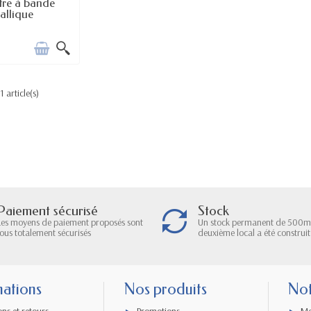
E DE STOCK
ltre à bande
allique
1 article(s)
Paiement sécurisé
Stock
Les moyens de paiement proposés sont
Un stock permanent de 500m
tous totalement sécurisés
deuxième local a été construit
mations
Nos produits
Not
ons et retours
Promotions
Me