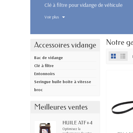
Clé à filtre pour vidange de véhicule
Voir plus
Notre ga
Accessoires vidange
Bac de vidange
Clé à filtre
Entonnoirs
Seringue huile boite à vitesse
broc
Meilleures ventes
HUILE ATF+4
Optimisez la