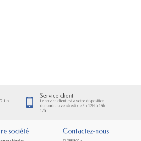
Service client
3. Un
Le service client est à votre disposition
du lundi au vendredi de 8h-12H à 14h-
17h
re société
Contactez-nous
zi buisson -
ntions légales