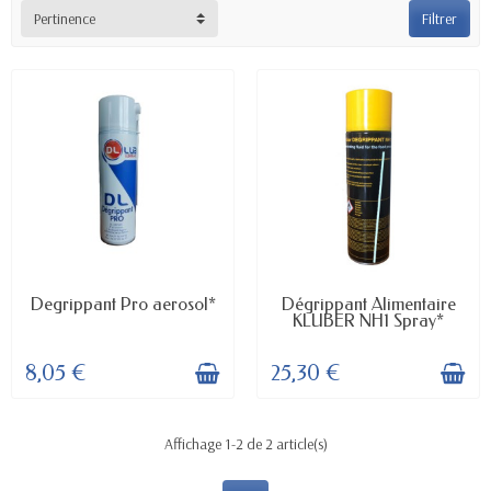
Pertinence
Filtrer
EN STOCK
EN STOCK
Degrippant Pro aerosol*
Dégrippant Alimentaire
KLUBER NH1 Spray*
8,05 €
25,30 €
Affichage 1-2 de 2 article(s)