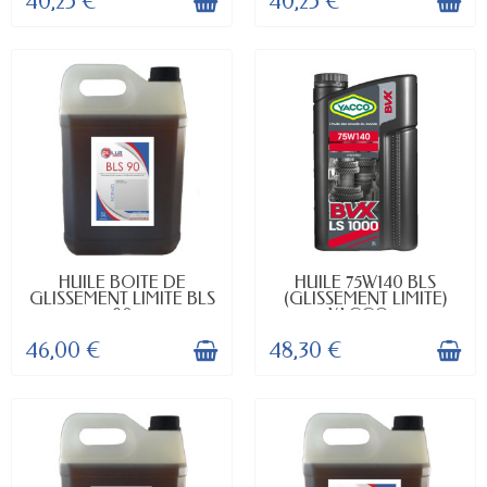
40,25 €
40,25 €
EN STOCK
EN STOCK
HUILE BOITE DE
HUILE 75W140 BLS
GLISSEMENT LIMITE BLS
(GLISSEMENT LIMITE)
90
YACCO...
46,00 €
48,30 €