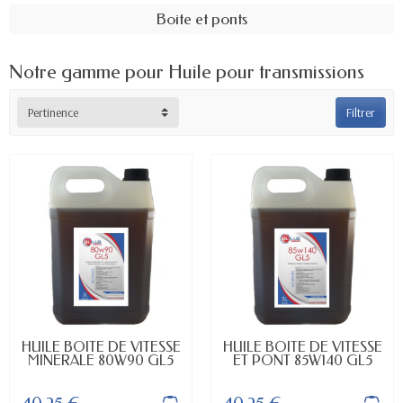
Boite et ponts
Notre gamme pour Huile pour transmissions
Pertinence
Filtrer
EN STOCK
EN STOCK
HUILE BOITE DE VITESSE
HUILE BOITE DE VITESSE
MINERALE 80W90 GL5
ET PONT 85W140 GL5