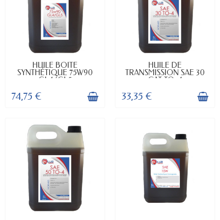
EN STOCK
EN STOCK
HUILE BOITE
HUILE DE
SYNTHÉTIQUE 75W90
TRANSMISSION SAE 30
GL4/GL5
CAT TO-4
74,75 €
33,35 €