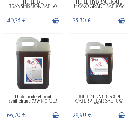
EN STOCK
EN STOCK
HUILE DE
HUILE HYDRAULIQUE
TRANSMISSION SAE 50
MONOGRADE SAE 10W
CAT TO-4
40,25 €
25,30 €
EN STOCK
EN STOCK
Huile boite et pont
HUILE MONOGRADE
synthétique 75W140 GL5
CATERPILLAR SAE 10W
TO-4
66,70 €
29,90 €