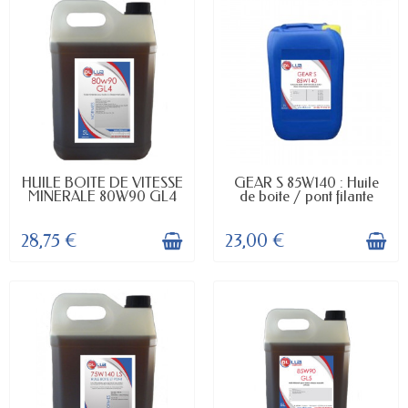
EN STOCK
EN STOCK
HUILE BOITE DE VITESSE
GEAR S 85W140 : Huile
MINERALE 80W90 GL4
de boite / pont filante
28,75 €
23,00 €