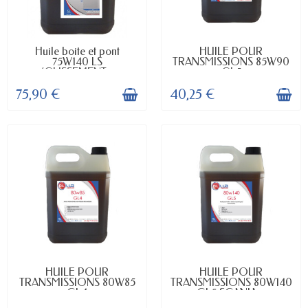
EN STOCK
DISPONIBLE
Huile boite et pont
HUILE POUR
75W140 LS
TRANSMISSIONS 85W90
(GLISSEMENT...
GL5
75,90 €
40,25 €
DISPONIBLE
DISPONIBLE
HUILE POUR
HUILE POUR
TRANSMISSIONS 80W85
TRANSMISSIONS 80W140
GL4
GL5 SCANIA...