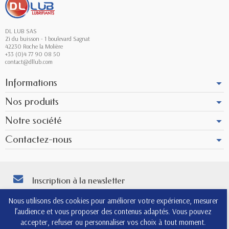
DL LUB SAS
Zi du buisson - 1 boulevard Sagnat
42230 Roche la Molière
+33 (0)4 77 90 08 50
contact@dllub.com
Informations
Nos produits
Notre société
Contactez-nous
Inscription à la newsletter
Vous pouvez vous désinscrire à tout moment. Vous trouverez pour cela nos
Nous utilisons des cookies pour améliorer votre expérience, mesurer
informations de contact dans les conditions d'utilisation du site.
l’audience et vous proposer des contenus adaptés. Vous pouvez
4.8
accepter, refuser ou personnaliser vos choix à tout moment.