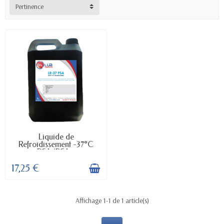
Pertinence
DISPONIBLE
Liquide de
Refroidissement -37°C
PSA (PSA...
17,25 €
Affichage 1-1 de 1 article(s)