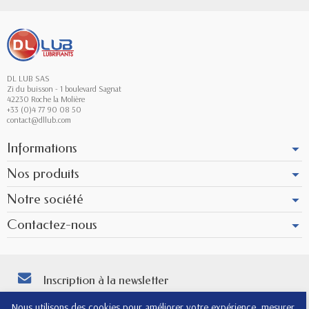
DL LUB SAS
Zi du buisson - 1 boulevard Sagnat
42230 Roche la Molière
+33 (0)4 77 90 08 50
contact@dllub.com
Informations
Nos produits
Notre société
Contactez-nous
Inscription à la newsletter
Vous pouvez vous désinscrire à tout moment. Vous trouverez pour cela nos
Nous utilisons des cookies pour améliorer votre expérience, mesurer
informations de contact dans les conditions d'utilisation du site.