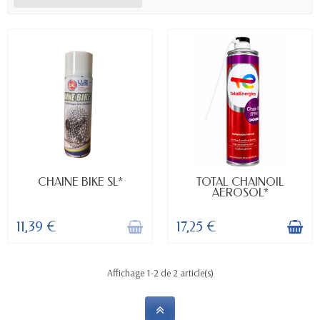
INDISPONIBLE
DISPONIBLE
CHAINE BIKE SL*
TOTAL CHAINOIL
AEROSOL*
11,39 €
17,25 €
Affichage 1-2 de 2 article(s)