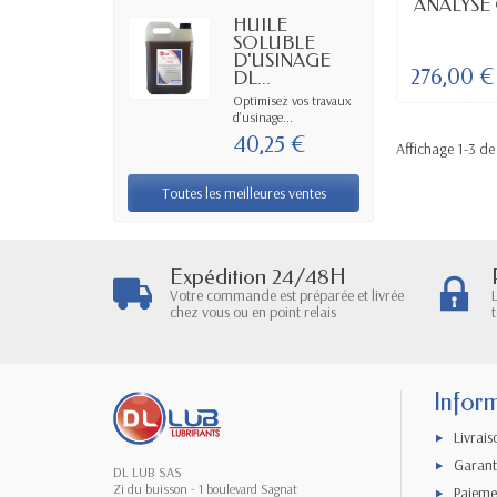
DIS
ANALYSE
HUILE
SOLUBLE
D'USINAGE
276,00 €
DL...
Optimisez vos travaux
d’usinage...
40,25 €
Affichage 1-3 de 
Toutes les meilleures ventes
Expédition 24/48H
Votre commande est préparée et livrée
chez vous ou en point relais
Infor
Livrais
Garanti
DL LUB SAS
Zi du buisson - 1 boulevard Sagnat
Paieme