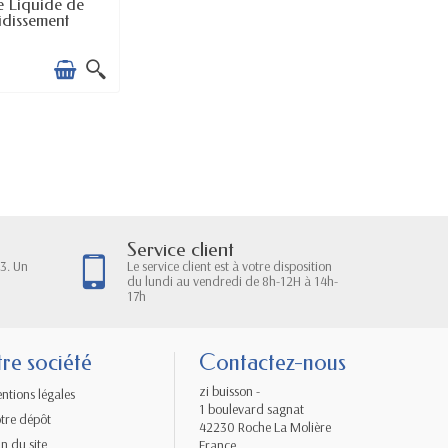
SPONIBLE
e Liquide de
idissement
Service client
3. Un
Le service client est à votre disposition
du lundi au vendredi de 8h-12H à 14h-
17h
re société
Contactez-nous
zi buisson -
ntions légales
1 boulevard sagnat
tre dépôt
42230 Roche La Molière
an du site
France