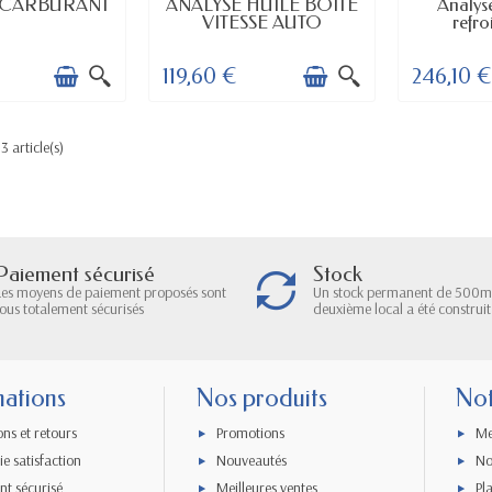
PONIBLE
DISPONIBLE
DI
 CARBURANT
ANALYSE HUILE BOITE
Analys
VITESSE AUTO
refro
119,60 €
246,10 €
3 article(s)
Paiement sécurisé
Stock
Les moyens de paiement proposés sont
Un stock permanent de 500m
tous totalement sécurisés
deuxième local a été construit
mations
Nos produits
Not
ons et retours
Promotions
Me
e satisfaction
Nouveautés
No
nt sécurisé
Meilleures ventes
Pl