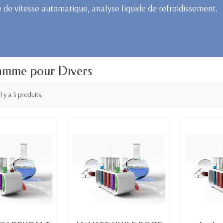
e de vitesse automatique, analyse liquide de refroidissement.
amme pour Divers
Il y a 3 produits.