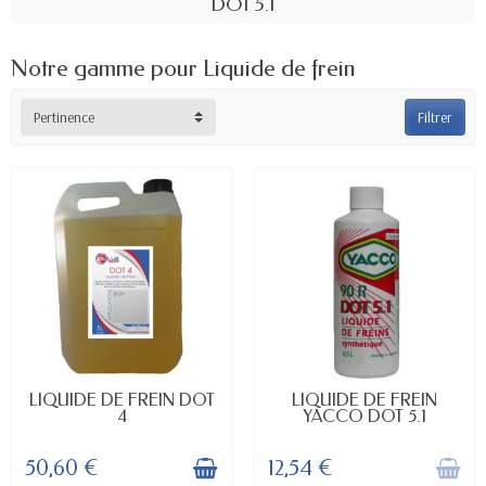
DOT 5.1
Notre gamme pour Liquide de frein
Pertinence
Filtrer
EN STOCK
RUPTURE DE STOCK
LIQUIDE DE FREIN DOT
LIQUIDE DE FREIN
4
YACCO DOT 5.1
50,60 €
12,54 €