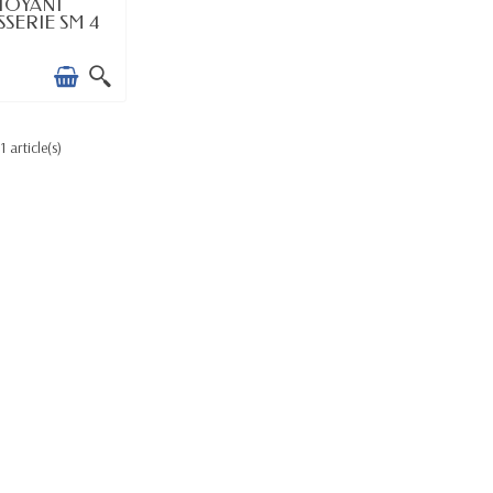
 STOCK
TOYANT
SERIE SM 4
1 article(s)