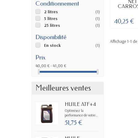
EN
NET
Conditionnement
CARROS
2 litres
(1)
5 litres
(1)
40,25 €
25 litres
(1)
Disponibilité
Affichage 1-1 de 
En stock
(1)
Prix
40,00 € - 41,00 €
Meilleures ventes
HUILE ATF+4
Optimisez la
performance de votre...
51,75 €