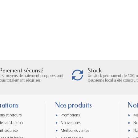
Paiement sécurisé
Stock
Les moyens de paiement proposés sont
Un stock permanent de 500m
tous totalement sécurisés
deuxième local a été construit
mations
Nos produits
Not
ons et retours
Promotions
Me
e satisfaction
Nouveautés
No
nt sécurisé
Meilleures ventes
Pl