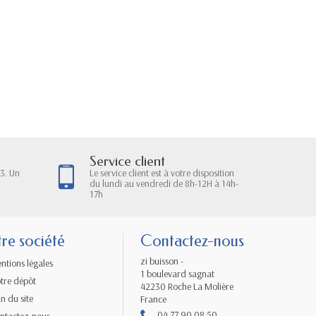
Service client
3. Un
Le service client est à votre disposition
du lundi au vendredi de 8h-12H à 14h-
17h
re société
Contactez-nous
zi buisson -
ntions légales
1 boulevard sagnat
tre dépôt
42230 Roche La Molière
an du site
France
04 77 90 08 50