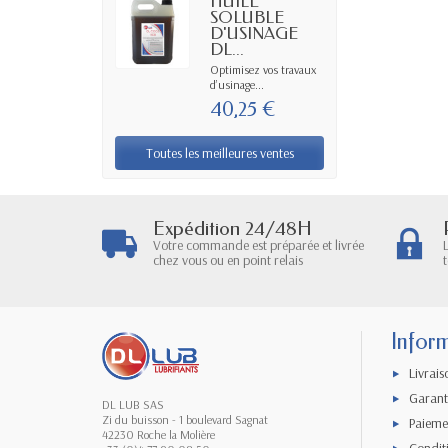
HUILE
SOLUBLE
D'USINAGE
DL...
Optimisez vos travaux
d’usinage...
40,25 €
Toutes les meilleures ventes
Expédition 24/48H
Votre commande est préparée et livrée
chez vous ou en point relais
Infor
Livrais
Garanti
DL LUB SAS
Zi du buisson - 1 boulevard Sagnat
Paieme
42230 Roche la Molière