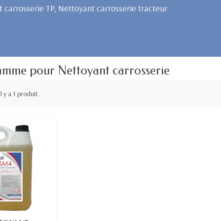
 carrosserie TP, Nettoyant carrosserie tracteur
amme pour Nettoyant carrosserie
Il y a 1 produit.