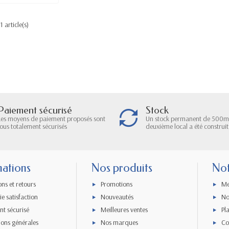
1 article(s)
Paiement sécurisé
Stock
Les moyens de paiement proposés sont
Un stock permanent de 500m
tous totalement sécurisés
deuxième local a été construit
mations
Nos produits
Not
ons et retours
Promotions
Me
e satisfaction
Nouveautés
No
nt sécurisé
Meilleures ventes
Pl
ions générales
Nos marques
Co