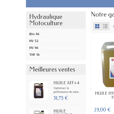
Notre g
Hydraulique
Motoculture
Bio 46
HV 32
HV 46
THF 16
Meilleures ventes
HUILE ATF+4
Optimisez la
performance de votre...
EN
HUILE H
H
51,75 €
23,00 €
HUILE