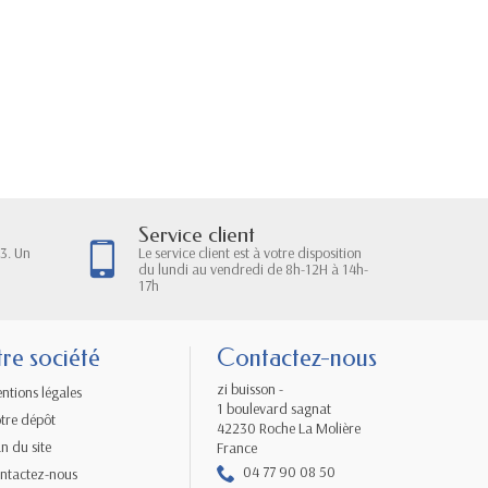
Service client
3. Un
Le service client est à votre disposition
du lundi au vendredi de 8h-12H à 14h-
17h
re société
Contactez-nous
zi buisson -
ntions légales
1 boulevard sagnat
tre dépôt
42230 Roche La Molière
an du site
France
04 77 90 08 50
ntactez-nous