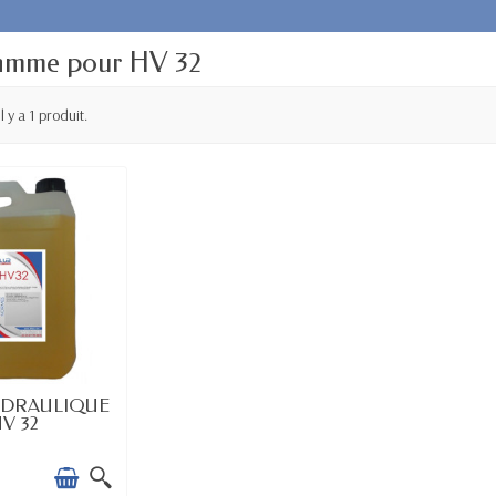
amme pour HV 32
Il y a 1 produit.
 STOCK
YDRAULIQUE
V 32