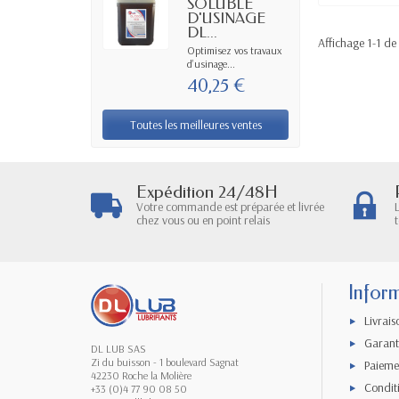
SOLUBLE
D'USINAGE
DL...
Affichage 1-1 de 
Optimisez vos travaux
d’usinage...
40,25 €
Toutes les meilleures ventes
Expédition 24/48H
Votre commande est préparée et livrée
chez vous ou en point relais
Infor
Livrais
Garanti
DL LUB SAS
Zi du buisson - 1 boulevard Sagnat
Paieme
42230 Roche la Molière
Condit
+33 (0)4 77 90 08 50