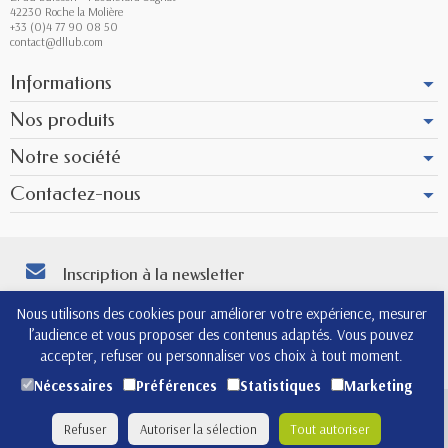
42230 Roche la Molière
+33 (0)4 77 90 08 50
contact@dllub.com
Informations
Nos produits
Notre société
Contactez-nous
Inscription à la newsletter
Vous pouvez vous désinscrire à tout moment. Vous trouverez pour cela nos
Nous utilisons des cookies pour améliorer votre expérience, mesurer
informations de contact dans les conditions d'utilisation du site.
l’audience et vous proposer des contenus adaptés. Vous pouvez
4.8
accepter, refuser ou personnaliser vos choix à tout moment.
Nécessaires
Préférences
Statistiques
Marketing
(565)
Copyright © 2026 - Design by
Prestacrea
- Ecommerce
Refuser
Autoriser la sélection
Tout autoriser
software by
PrestaShop™