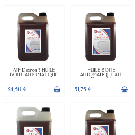
EN STOCK
EN STOCK
ATF Dexron 3 HUILE
HUILE BOITE
BOITE AUTOMATIQUE
AUTOMATIQUE ATF
Dexron VI
34,50 €
51,75 €