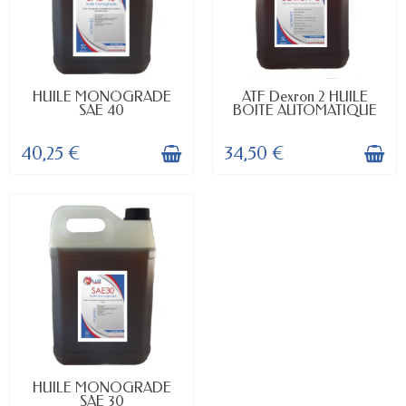
EN STOCK
EN STOCK
HUILE MONOGRADE
ATF Dexron 2 HUILE
SAE 40
BOITE AUTOMATIQUE
40,25 €
34,50 €
EN STOCK
HUILE MONOGRADE
SAE 30