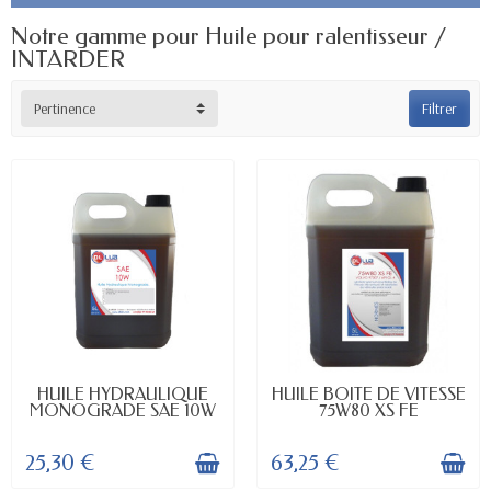
Notre gamme pour Huile pour ralentisseur /
INTARDER
Pertinence
Filtrer
EN STOCK
EN STOCK
HUILE HYDRAULIQUE
HUILE BOITE DE VITESSE
MONOGRADE SAE 10W
75W80 XS FE
25,30 €
63,25 €