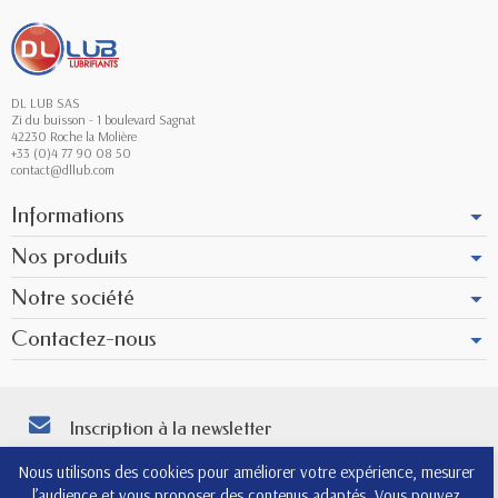
DL LUB SAS
Zi du buisson - 1 boulevard Sagnat
42230 Roche la Molière
+33 (0)4 77 90 08 50
contact@dllub.com
Informations
Nos produits
Notre société
Contactez-nous
Inscription à la newsletter
Vous pouvez vous désinscrire à tout moment. Vous trouverez pour cela nos
Nous utilisons des cookies pour améliorer votre expérience, mesurer
informations de contact dans les conditions d'utilisation du site.
l’audience et vous proposer des contenus adaptés. Vous pouvez