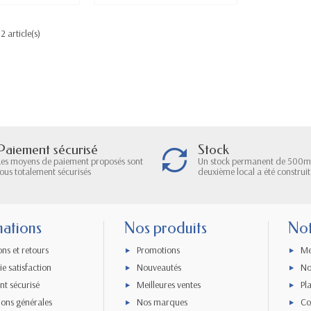
2 article(s)
Paiement sécurisé
Stock
Les moyens de paiement proposés sont
Un stock permanent de 500m
tous totalement sécurisés
deuxième local a été construit
mations
Nos produits
Not
ons et retours
Promotions
Me
e satisfaction
Nouveautés
No
nt sécurisé
Meilleures ventes
Pl
ions générales
Nos marques
Co