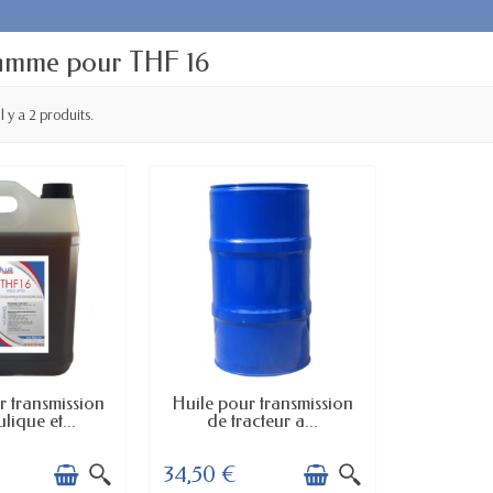
amme pour THF 16
Il y a 2 produits.
 STOCK
EN STOCK
r transmission
Huile pour transmission
lique et...
de tracteur a...
34,50 €