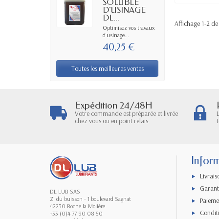
SOLUBLE
D'USINAGE
DL...
Affichage 1-2 de 
Optimisez vos travaux
d’usinage...
40,25 €
Toutes les meilleures ventes
Expédition 24/48H
Votre commande est préparée et livrée
chez vous ou en point relais
Infor
Livrais
Garanti
DL LUB SAS
Zi du buisson - 1 boulevard Sagnat
Paieme
42230 Roche la Molière
Condit
+33 (0)4 77 90 08 50