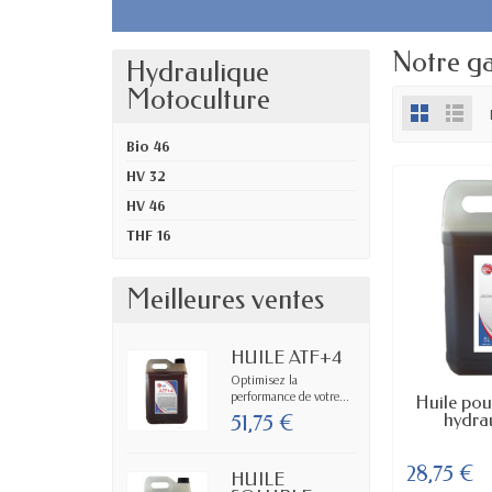
Notre g
Hydraulique
Motoculture
Bio 46
HV 32
HV 46
THF 16
Meilleures ventes
HUILE ATF+4
Optimisez la
performance de votre...
EN
Huile pou
hydrau
51,75 €
28,75 €
HUILE