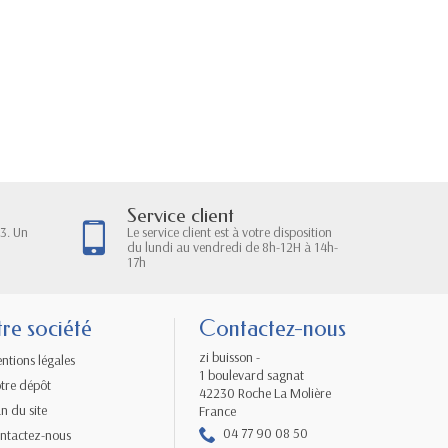
Service client
3. Un
Le service client est à votre disposition
du lundi au vendredi de 8h-12H à 14h-
17h
re société
Contactez-nous
zi buisson -
ntions légales
1 boulevard sagnat
tre dépôt
42230 Roche La Molière
an du site
France
04 77 90 08 50
ntactez-nous