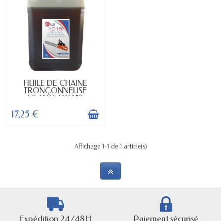
EN STOCK
HUILE DE CHAINE
TRONÇONNEUSE
FILANTE HC 150
17,25 €
Affichage 1-1 de 1 article(s)
Expédition 24/48H
Paiement sécurisé