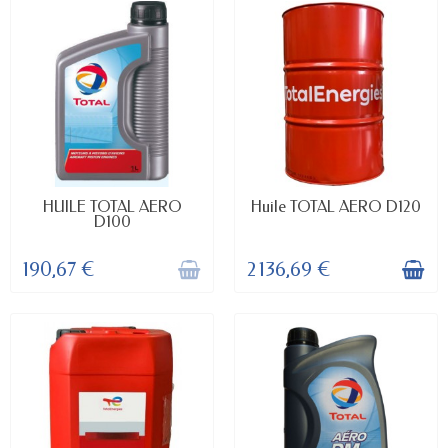
RUPTURE DE STOCK
DELAI : UNIQUEMENT SUR
HUILE TOTAL AERO
Huile TOTAL AERO D120
COMMANDE
D100
190,67 €
2 136,69 €