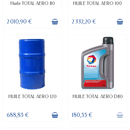
PRODUIT DISPONIBLE À LA
DERNIERS ARTICLES EN STOCK
Huile TOTAL AERO 80
HUILE TOTAL AERO 100
COMMANDE
2 010,90 €
2 332,20 €
DELAI 7 JOURS
RUPTURE DE STOCK
HUILE TOTAL AERO 120
HUILE TOTAL AERO D80
688,85 €
180,55 €