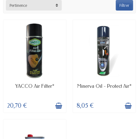
Pertinence
Filtrer
EN STOCK
EN STOCK
YACCO Air Filter*
Minerva Oil - Protect Air*
20,70 €
8,05 €