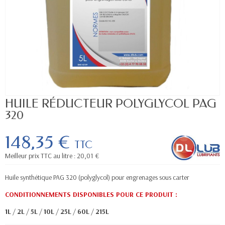
HUILE RÉDUCTEUR POLYGLYCOL PAG
320
148,35 €
TTC
Meilleur prix TTC au litre : 20,01 €
Huile synthétique PAG 320 (polyglycol) pour engrenages sous carter
CONDITIONNEMENTS DISPONIBLES POUR CE PRODUIT
:
1L
/
2L
/
5L
/
10L
/
25L
/
60L
/
215L