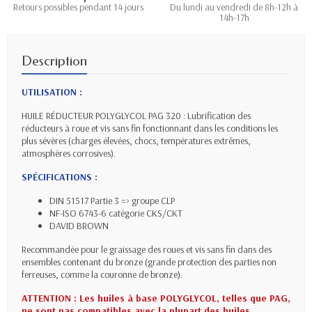
Retours possibles pendant 14 jours
Du lundi au vendredi de 8h-12h à
14h-17h
Description
UTILISATION :
HUILE RÉDUCTEUR POLYGLYCOL PAG 320 : Lubrification des
réducteurs à roue et vis sans fin fonctionnant dans les conditions les
plus sévères (charges élevées, chocs, températures extrêmes,
atmosphères corrosives).
SPÉCIFICATIONS :
DIN 51517 Partie 3 => groupe CLP
NF-ISO 6743-6 catégorie CKS/CKT
DAVID BROWN
Recommandée pour le graissage des roues et vis sans fin dans des
ensembles contenant du bronze (grande protection des parties non
ferreuses, comme la couronne de bronze).
ATTENTION : Les huiles à base POLYGLYCOL, telles que PAG,
ne sont pas compatibles avec la plupart des huiles