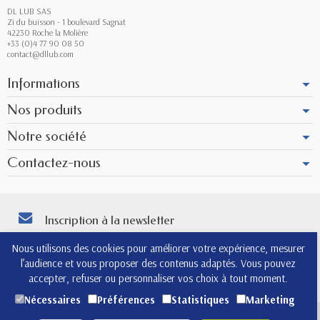
DL LUB SAS
Zi du buisson - 1 boulevard Sagnat
42230 Roche la Molière
+33 (0)4 77 90 08 50
contact@dllub.com
Informations
Nos produits
Notre société
Contactez-nous
Inscription à la newsletter
Vous pouvez vous désinscrire à tout moment. Vous trouverez pour cela nos
Nous utilisons des cookies pour améliorer votre expérience, mesurer
informations de contact dans les conditions d'utilisation du site.
l’audience et vous proposer des contenus adaptés. Vous pouvez
4.8
accepter, refuser ou personnaliser vos choix à tout moment.
Nécessaires
Préférences
Statistiques
Marketing
(565)