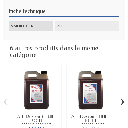
Fiche technique
Soumis à TPF
oui
6 autres produits dans la même
catégorie :
‹
›
ATF Dexron 3 HUILE
ATF Dexron 2 HUILE
H
BOITE
BOITE
AUTOMATIQUE
AUTOMATIQUE