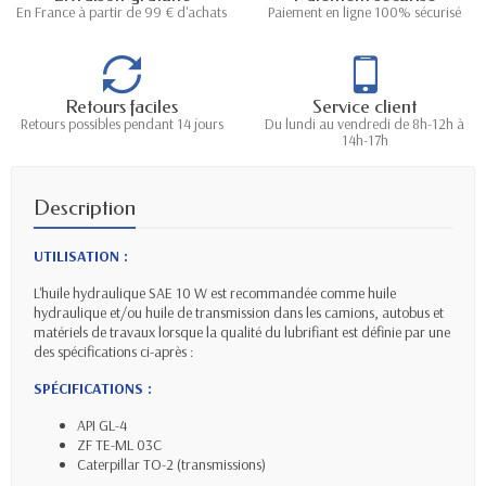
En France à partir de 99 € d'achats
Paiement en ligne 100% sécurisé
Retours faciles
Service client
Retours possibles pendant 14 jours
Du lundi au vendredi de 8h-12h à
14h-17h
Description
UTILISATION :
L'huile hydraulique SAE 10 W est recommandée comme huile
hydraulique et/ou huile de transmission dans les camions, autobus et
matériels de travaux lorsque la qualité du lubrifiant est définie par une
des spécifications ci-après :
SPÉCIFICATIONS :
API GL-4
ZF TE-ML 03C
Caterpillar TO-2 (transmissions)