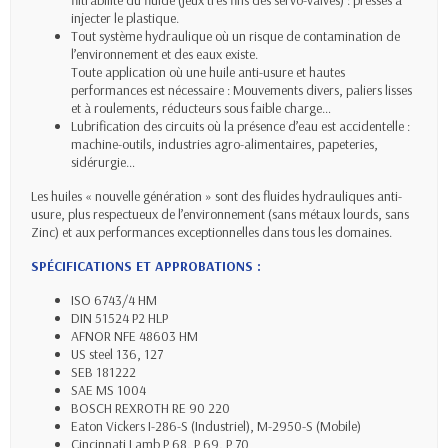
filtrabilité du fluide (jeux très fins des servo-valves) : presses à
injecter le plastique.
Tout système hydraulique où un risque de contamination de
l’environnement et des eaux existe.
Toute application où une huile anti-usure et hautes
performances est nécessaire : Mouvements divers, paliers lisses
et à roulements, réducteurs sous faible charge…
Lubrification des circuits où la présence d’eau est accidentelle :
machine-outils, industries agro-alimentaires, papeteries,
sidérurgie…
Les huiles « nouvelle génération » sont des fluides hydrauliques anti-
usure, plus respectueux de l’environnement (sans métaux lourds, sans
Zinc) et aux performances exceptionnelles dans tous les domaines.
SPÉCIFICATIONS ET APPROBATIONS :
ISO 6743/4 HM
DIN 51524 P2 HLP
AFNOR NFE 48603 HM
US steel 136, 127
SEB 181222
SAE MS 1004
BOSCH REXROTH RE 90 220
Eaton Vickers I-286-S (Industriel), M-2950-S (Mobile)
Cincinnati Lamb P 68, P 69, P 70