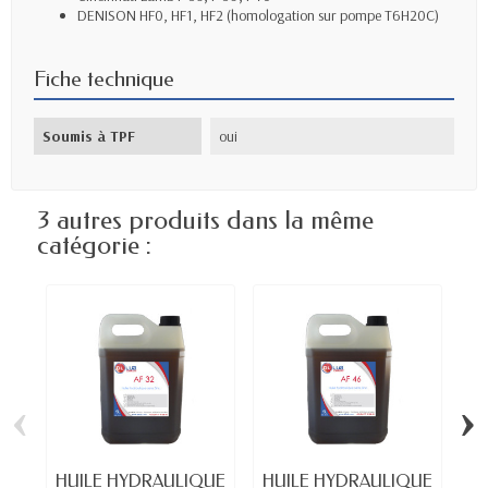
DENISON HF0, HF1, HF2 (homologation sur pompe T6H20C)
Fiche technique
Soumis à TPF
oui
3 autres produits dans la même
catégorie :
‹
›
HUILE HYDRAULIQUE
HUILE HYDRAULIQUE
H