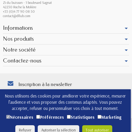
Zi du buisson - 1 boulevard Sagnat
42230 Roche la Molière
+33 (0)4 77 90 08 50
contact@dllub.com
Informations
Nos produits
Notre société
Contactez-nous
Inscription à la newsletter
Vous pouvez vous désinscrire à tout moment. Vous trouverez pour cela nos
Nous utilisons des cookies pour améliorer votre expérience, mesurer
informations de contact dans les conditions d'utilisation du site.
l’audience et vous proposer des contenus adaptés. Vous pouvez
4.8
accepter, refuser ou personnaliser vos choix à tout moment.
Nécessaires
Préférences
Statistiques
Marketing
(567)
Copyright © 2026 - Design by
Prestacrea
- Ecommerce
Refuser
Autoriser la sélection
Tout autoriser
software by
PrestaShop™