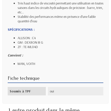
Très haut indice de viscosité permettant une utilisation en toutes
saisons dans les circuits hydrauliques de précision : barre, trim,
etc...
Stabilité des performances même en présence d’une faible
quantité d’eau
SPÉCIFICATIONS :
ALLISON : C4
GM : DEXRON III G
ZF : TE-ML04D
Convient :
MAN, VOITH
Fiche technique
Soumis à TPF
oui
1 autre produit dans la même