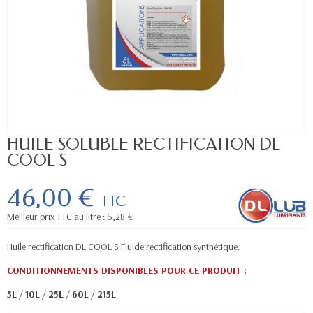
HUILE SOLUBLE RECTIFICATION DL
COOL S
46,00 €
TTC
Meilleur prix TTC au litre : 6,28 €
Huile rectification DL COOL S Fluide rectification synthétique.
CONDITIONNEMENTS DISPONIBLES POUR CE PRODUIT
:
5L
/
10L
/
25L
/
60L
/
215L