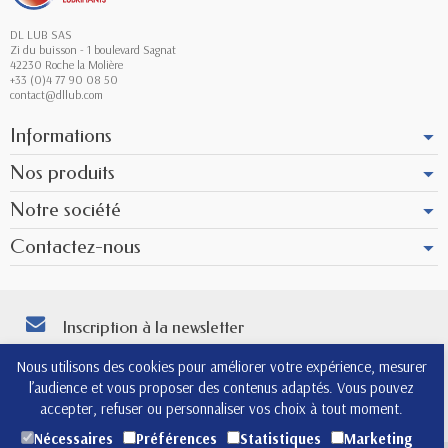
DL LUB SAS
Zi du buisson - 1 boulevard Sagnat
42230 Roche la Molière
+33 (0)4 77 90 08 50
contact@dllub.com
Informations
Nos produits
Notre société
Contactez-nous
Inscription à la newsletter
Vous pouvez vous désinscrire à tout moment. Vous trouverez pour cela nos
Nous utilisons des cookies pour améliorer votre expérience, mesurer
informations de contact dans les conditions d'utilisation du site.
l’audience et vous proposer des contenus adaptés. Vous pouvez
4.8
accepter, refuser ou personnaliser vos choix à tout moment.
Nécessaires
Préférences
Statistiques
Marketing