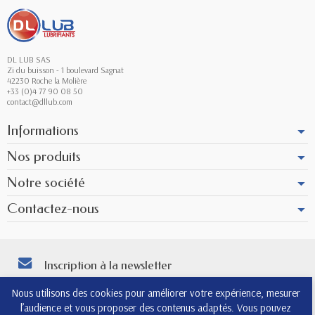
DL LUB SAS
Zi du buisson - 1 boulevard Sagnat
42230 Roche la Molière
+33 (0)4 77 90 08 50
contact@dllub.com
Informations
Nos produits
Notre société
Contactez-nous
Inscription à la newsletter
Vous pouvez vous désinscrire à tout moment. Vous trouverez pour cela nos
Nous utilisons des cookies pour améliorer votre expérience, mesurer
informations de contact dans les conditions d'utilisation du site.
l’audience et vous proposer des contenus adaptés. Vous pouvez