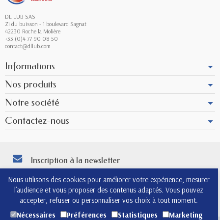
DL LUB SAS
Zi du buisson - 1 boulevard Sagnat
42230 Roche la Molière
+33 (0)4 77 90 08 50
contact@dllub.com
Informations
Nos produits
Notre société
Contactez-nous
Inscription à la newsletter
Vous pouvez vous désinscrire à tout moment. Vous trouverez pour cela nos
Nous utilisons des cookies pour améliorer votre expérience, mesurer
informations de contact dans les conditions d'utilisation du site.
l’audience et vous proposer des contenus adaptés. Vous pouvez
4.8
accepter, refuser ou personnaliser vos choix à tout moment.
Nécessaires
Préférences
Statistiques
Marketing
(565)