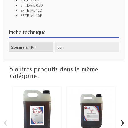
Volvo 97311
ZF TE-ML 05D
ZF TE-ML 12D
ZF TE-ML 16F
Fiche technique
Soumis à TPF
oui
5 autres produits dans la même
catégorie :
‹
›