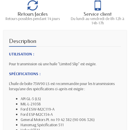
Retours faciles
Service client
Retours possibles pendant 14 jours
Du lundi au vendredi de 8h-12h à
14h-17h
Description
UTILISATION :
Pour transmission où une huile "Limited Slip" est exigée.
SPÉCIFICATIONS :
L'huile de boîte 75W90 LS est recommandée pour les transmissions
lorsqu'une des spécifications ci-après est exigée :
API GL-5 (LS)
MIL-L-2105B
Ford ESW-M2C119-A
Ford ESP-M2C154-A
General Motors Pt. no 19 42 382 (90 006 326)
Hanomag Spécification 511