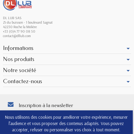
DL LUB SAS
Zi du buisson - 1 boulevard Sagnat
42230 Roche la Molière
+33 (0)4 77 90 08 50
contact@dllub.com
Informations
Nos produits
Notre société
Contactez-nous
Inscription à la newsletter
Vous pouvez vous désinscrire à tout moment. Vous trouverez pour cela nos
Nous utilisons des cookies pour améliorer votre expérience, mesurer
informations de contact dans les conditions d'utilisation du site.
l’audience et vous proposer des contenus adaptés. Vous pouvez
4.8
accepter, refuser ou personnaliser vos choix à tout moment.