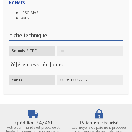
NORMES :
JASO MA2
API SL
Fiche technique
Soumis à TPF
oui
Références spécifiques
ean13
3369913322256
Expédition 24/48H
Paiement sécurisé
Votre commande est préparée et
Les moyens de paiement proposés
livrée chez vous ou en point relais
sont tous totalement sécurisés