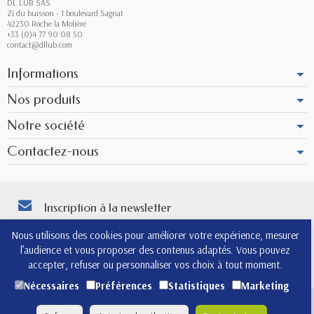
DL LUB SAS
Zi du buisson - 1 boulevard Sagnat
42230 Roche la Molière
+33 (0)4 77 90 08 50
contact@dllub.com
Informations
Nos produits
Notre société
Contactez-nous
Inscription à la newsletter
Vous pouvez vous désinscrire à tout moment. Vous trouverez pour cela nos
Nous utilisons des cookies pour améliorer votre expérience, mesurer
informations de contact dans les conditions d'utilisation du site.
l’audience et vous proposer des contenus adaptés. Vous pouvez
4.8
accepter, refuser ou personnaliser vos choix à tout moment.
Nécessaires
Préférences
Statistiques
Marketing
(565)
Copyright © 2026 - Design by
Prestacrea
- Ecommerce