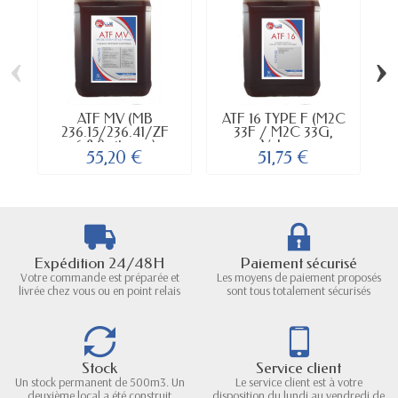
‹
›
ATF MV (MB
ATF 16 TYPE F (M2C
A
236.15/236.41/ZF
33F / M2C 33G,
6,8,9 vitesses)
Volvo...
55,20 €
51,75 €
Expédition 24/48H
Paiement sécurisé
Votre commande est préparée et
Les moyens de paiement proposés
livrée chez vous ou en point relais
sont tous totalement sécurisés
Stock
Service client
Un stock permanent de 500m3. Un
Le service client est à votre
deuxième local a été construit
disposition du lundi au vendredi de