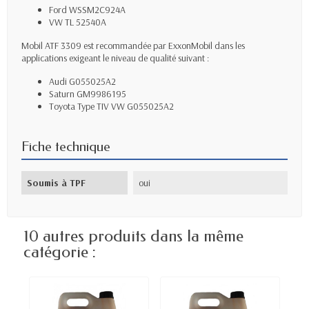
Ford WSS­M2C924­A
VW TL 52540­A
Mobil ATF 3309 est recommandée par ExxonMobil dans les
applications exigeant le niveau de qualité suivant :
Audi G­055­025­A2
Saturn GM9986195
Toyota Type T­IV VW G­055­025­A2
Fiche technique
Soumis à TPF
oui
10 autres produits dans la même
catégorie :