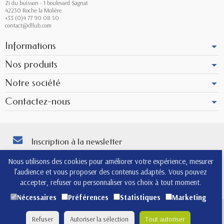
Zi du buisson - 1 boulevard Sagnat
42230 Roche la Molière
+33 (0)4 77 90 08 50
contact@dllub.com
Informations
Nos produits
Notre société
Contactez-nous
Inscription à la newsletter
Vous pouvez vous désinscrire à tout moment. Vous trouverez pour cela nos
Nous utilisons des cookies pour améliorer votre expérience, mesurer
informations de contact dans les conditions d'utilisation du site.
l’audience et vous proposer des contenus adaptés. Vous pouvez
4.8
accepter, refuser ou personnaliser vos choix à tout moment.
Nécessaires
Préférences
Statistiques
Marketing
(565)
Copyright © 2026 - Design by
Prestacrea
- Ecommerce
Refuser
Autoriser la sélection
Tout autoriser
software by
PrestaShop™