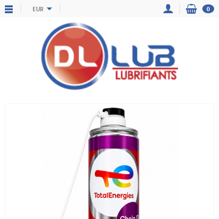
EUR
0