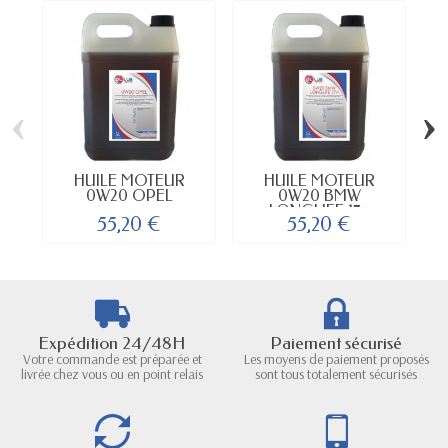
‹
›
HUILE MOTEUR
HUILE MOTEUR
0W20 OPEL
0W20 BMW
S
LONGLIFE 17+
55,20 €
55,20 €
Expédition 24/48H
Paiement sécurisé
Votre commande est préparée et
Les moyens de paiement proposés
livrée chez vous ou en point relais
sont tous totalement sécurisés