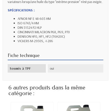
variateurs lorsqu'une huile du type "extrême-pression" n'est pas exigée.
SPÉCIFICATIONS :
AFNOR NF E 48-603 HM
ISO 6743/4 HM
DIN 51524 P2 HLP
CINCINNATI MILACRON P68, P69, P70
DENISON HF0, HF1, HF2 (T6H20C)
VICKERS M-2950S, -I-286
Fiche technique
Soumis à TPF
oui
6 autres produits dans la même
catégorie :