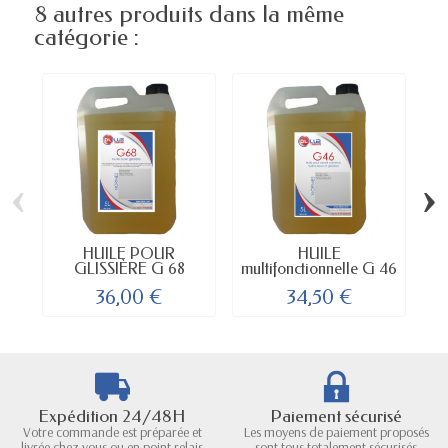
8 autres produits dans la même
catégorie :
‹
›
HUILE POUR
HUILE
H
GLISSIÈRE G 68
multifonctionnelle G 46
pour...
36,00 €
34,50 €
Expédition 24/48H
Paiement sécurisé
Votre commande est préparée et
Les moyens de paiement proposés
livrée chez vous ou en point relais
sont tous totalement sécurisés