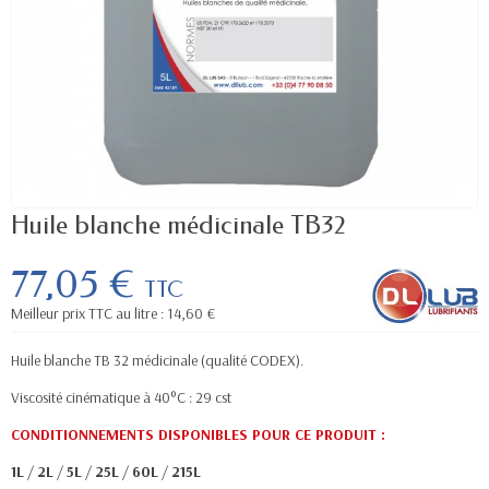
Huile blanche médicinale TB32
77,05 €
TTC
Meilleur prix TTC au litre : 14,60 €
Huile blanche TB 32 médicinale (qualité CODEX).
Viscosité cinématique à 40°C : 29 cst
CONDITIONNEMENTS DISPONIBLES POUR CE PRODUIT :
1L
/
2L
/
5L
/
25L
/
60L
/
215L