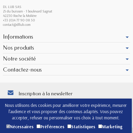
DL LUB SAS
Zi du buisson - 1 boulevard Sagnat
42230 Roche la Molière
+33 (0)4 77 90 08 50
contact@dllub.com
Informations
Nos produits
Notre société
Contactez-nous
Inscription à la newsletter
Vous pouvez vous désinscrire à tout moment. Vous trouverez pour cela nos
Nous utilisons des cookies pour améliorer votre expérience, mesurer
informations de contact dans les conditions d'utilisation du site.
l’audience et vous proposer des contenus adaptés. Vous pouvez
4.8
accepter, refuser ou personnaliser vos choix à tout moment.
Nécessaires
Préférences
Statistiques
Marketing
(567)