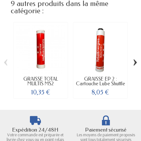
9 autres produits dans la même
catégorie :
‹
›
GRAISSE TOTAL
GRAISSE EP 2 :
G
MULTIS MS2
Cartouche Lube Shuttle
10,35 €
8,05 €
Expédition 24/48H
Paiement sécurisé
Votre commande est préparée et
Les moyens de paiement proposés
livrée chez vous ou en point relais
sont tous totalement sécurisés