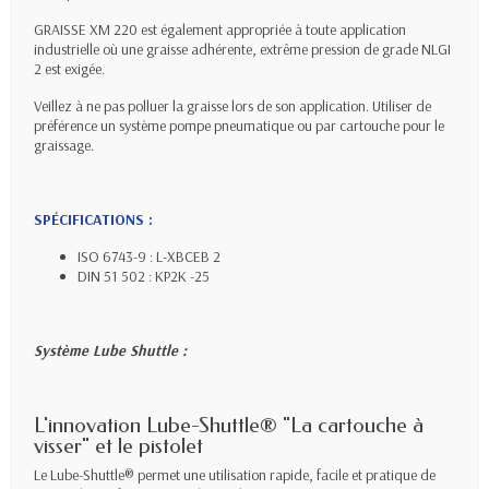
GRAISSE XM 220 est également appropriée à toute application
industrielle où une graisse adhérente, extrême pression de grade NLGI
2 est exigée.
Veillez à ne pas polluer la graisse lors de son application. Utiliser de
préférence un système pompe pneumatique ou par cartouche pour le
graissage.
SPÉCIFICATIONS :
ISO 6743-9 : L-XBCEB 2
DIN 51 502 : KP2K -25
Système Lube Shuttle :
L'innovation Lube-Shuttle® "La cartouche à
visser" et le pistolet
Le Lube-Shuttle® permet une utilisation rapide, facile et pratique de