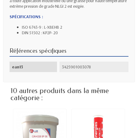
à toute application industrielle où une graisse pour haute température
extrême pression de grade NLGI 2 est exigée.
SPÉCIFICATIONS :
ISO 6743-9 : L-XBEHB 2
DIN 51502 : KP2P- 20
Références spécifiques
ean13
3425901003078
10 autres produits dans la même
catégorie :