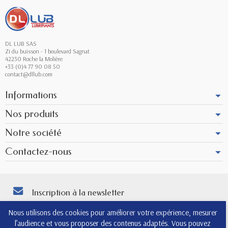
DL LUB SAS
Zi du buisson - 1 boulevard Sagnat
42230 Roche la Molière
+33 (0)4 77 90 08 50
contact@dllub.com
Informations
Nos produits
Notre société
Contactez-nous
Inscription à la newsletter
Vous pouvez vous désinscrire à tout moment. Vous trouverez pour cela nos
Nous utilisons des cookies pour améliorer votre expérience, mesurer
informations de contact dans les conditions d'utilisation du site.
l’audience et vous proposer des contenus adaptés. Vous pouvez