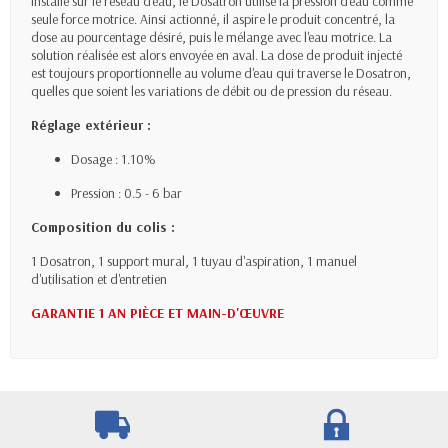
Installé sur le réseau d'eau, le Dosatron utilise la pression d'eau comme
seule force motrice. Ainsi actionné, il aspire le produit concentré, la
dose au pourcentage désiré, puis le mélange avec l'eau motrice. La
solution réalisée est alors envoyée en aval. La dose de produit injecté
est toujours proportionnelle au volume d'eau qui traverse le Dosatron,
quelles que soient les variations de débit ou de pression du réseau.
Réglage extérieur :
Dosage : 1.10%
Pression : 0.5 - 6 bar
Composition du colis :
1 Dosatron, 1 support mural, 1 tuyau d'aspiration, 1 manuel
d'utilisation et d'entretien
GARANTIE 1 AN PIÈCE ET MAIN-D'ŒUVRE