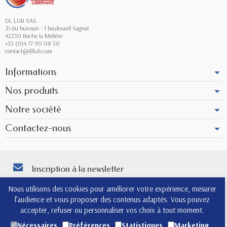
DL LUB SAS
Zi du buisson - 1 boulevard Sagnat
42230 Roche la Molière
+33 (0)4 77 90 08 50
contact@dllub.com
Informations
Nos produits
Notre société
Contactez-nous
Inscription à la newsletter
Vous pouvez vous désinscrire à tout moment. Vous trouverez pour cela nos
Nous utilisons des cookies pour améliorer votre expérience, mesurer
informations de contact dans les conditions d'utilisation du site.
l’audience et vous proposer des contenus adaptés. Vous pouvez
4.8
accepter, refuser ou personnaliser vos choix à tout moment.
Nécessaires
Préférences
Statistiques
Marketing