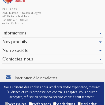
DL LUB SAS
Zi du buisson - 1 boulevard Sagnat
42230 Roche la Molière
+33 (0)4 77 90 08 50
contact@dllub.com
Informations
Nos produits
Notre société
Contactez-nous
Inscription à la newsletter
Vous pouvez vous désinscrire à tout moment. Vous trouverez pour cela nos
Nous utilisons des cookies pour améliorer votre expérience, mesurer
informations de contact dans les conditions d'utilisation du site.
l’audience et vous proposer des contenus adaptés. Vous pouvez
4.8
accepter, refuser ou personnaliser vos choix à tout moment.
Nécessaires
Préférences
Statistiques
Marketing